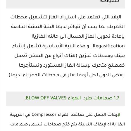
ملحوظة:
البلاد التى تعتمد على استيراد الغاز لتشـغيل محطات
الكهرباء بها يجب أن تتوافر لديها البنية التحتية الخاصة
بإعادة تحويل الغاز المسال الى حالته الغازية
Regasification ، و هذه البنية الأساسية تشمل إنشاء
ميناء ومحطات تخزين (هناك أنواع من السفن تعمل
كمصنع متحرك لإسالة الغاز المستورد وتستأجرها
بعض الدول لحل أزمة الغاز فى محطات الكهرباء لديها).
1.7 صمامات طرد الهواء BLOW OFF VALVES:
لإ
يقاف الحمل على ضـاغط الهواء Compressor في التربينة
الغازية أو لإيقاف التربينة يتم فتح صـمامات تســمى صـمامات