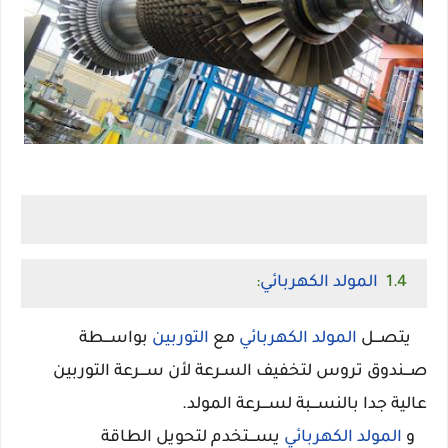
1.4
المولد الكهربائي
:
يتصـــل
المولد الكهربائي
مع
التوربين
بواســـطة
صـــندوق تروس لتخفيف السـرعة لأن ســـرعة التوربين
عالية جدا بالنســـبة لســـرعة المولد.
و
المولد الكهربائي
يســـتخدم لتحويل الطاقة