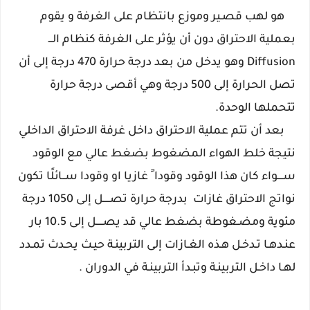
هو لهب قصـير وموزع بانتظام على الغرفة و يقوم
بعملية الاحتراق دون أن يؤثر على الغرفة كنظام الـــ
Diffusion وهو يدخل من بعد درجة حرارة 470 درجة إلى أن
تصل الحرارة إلى 500 درجة وهي أقصى درجة حرارة
تتحملها الوحدة.
بعد أن تتم عملية الاحتراق داخل غرفة الاحتراق الداخلي
نتيجة خلط الهواء المضغوط بضغط
عالي مع الوقود
ســــواء كان هذا الوقود
وقودا ً غازيا او
وقودا
ســائلًا تكون
نواتج الاحتراق غازات بدرجة حرارة تصـــــل إلى 1050 درجة
مئوية ومضـغوطة بضغط عالي قد يصـــــل إلى 10.5 بار
عنـدهـا تـدخـل هـذه الغـازات إلى التربينـة حيـث يحـدث تمـدد
لهـا داخـل التربينـة وتبـدأ التربينـة في الدوران .