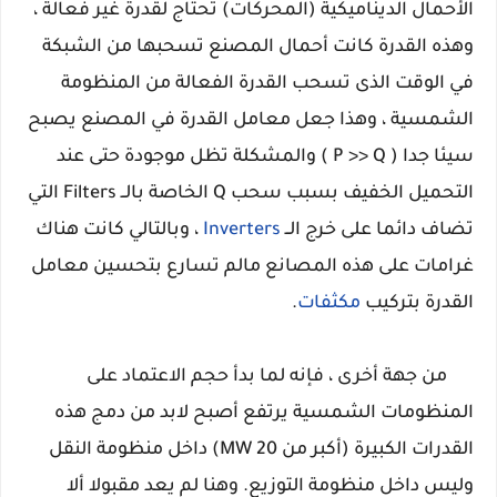
الأحمال الديناميكية (المحركات) تحتاج لقدرة غير فعالة ،
وهذه القدرة كانت أحمال المصنع تسحبها من الشبكة
في الوقت الذى تسحب القدرة الفعالة من المنظومة
الشمسية ، وهذا جعل معامل القدرة في المصنع يصبح
سيئا جدا ( P >> Q ) والمشكلة تظل موجودة حتى عند
التحميل الخفيف بسبب سحب Q الخاصة بالــ Filters التي
تضاف دائما على خرج الــ
Inverters
، وبالتالي كانت هناك
غرامات على هذه المصانع مالم تسارع بتحسين معامل
القدرة بتركيب
مكثفات
.
من جهة أخرى ، فإنه لما بدأ حجم الاعتماد على
المنظومات الشمسية يرتفع أصبح لابد من دمج هذه
القدرات الكبيرة (أكبر من MW 20) داخل منظومة النقل
وليس داخل منظومة التوزيع. وهنا لم يعد مقبولا ألا