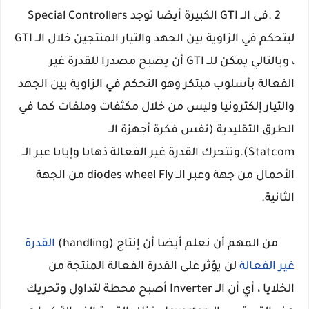
2 .فى الــ GTI الكبيرة أيضا توجد
Special
Controllers
ليتحكم في الزاوية بين الجهد والتيار المنتجين خلال الــ GTI
، وبالتالي يمكن للــ GTI أن يصبح مصدرا للقدرة غير
الفعالة بأسلوب مبتكر وهو التحكم في الزاوية بين الجهد
والتيار إلكترونيا وليس من خلال مكثفات وملفات كما في
الطرق التقليدية (نفس فكرة أجهزة الــ
Statcom).وتتحرك القدرة غير الفعالة ذهابا وإيابا عبر الــ
الأحمال من جهة وعبر الــ diodes wheel Fly من الجهة
الثانية.
من المهم أن نعلم أيضا أن إنتاج (handling)
القدرة
غير الفعالة
لن يؤثر على القدرة الفعالة المنتجة من
الخلايا ، أي أن الــ Inverter أصبح محطة لتداول وتحريك