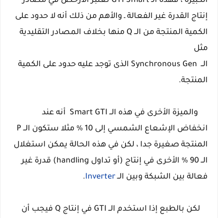
الكبيرة ، فهذه الـ GTI Smart تعتبر الأرخص في مصادر
إنتاج القدرة غير الفعالة ـ والأهم من ذلك أنه لا حدود على
الكمية المنتجة من الــ Q منها بخلاف المصادر التقليدية
مثل
الــ Synchronous
Gen
الذى توجد عليه حدود على الكمية
المنتجة.
والميزة الأخرى في هذه الــ
Smart
GTI أنه عند
انخفاض الإشعاع الشمسي إلى 10 % مثلا ستكون الــ P
المنتجة صغيرة جدا ، لكن في هذه الحالة يمكن استغلال
الــ 90 % الأخرى في إنتاج (أو تداول handling) قدرة غير
فعالة بين الشبكة وبين الــ
Inverter
.
لكن بالطبع إذا استخدم الــ GTI في إنتاج Q فيجب أن