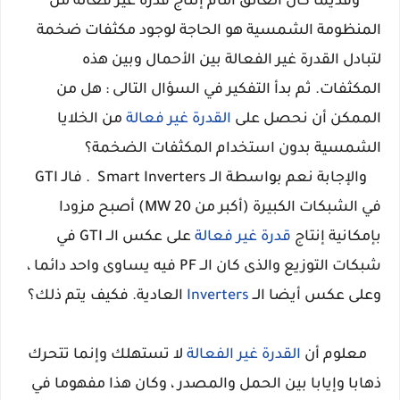
وقديما كان العائق أمام إنتاج قدرة غير فعالة من
المنظومة الشمسية هو الحاجة لوجود مكثفات ضخمة
لتبادل القدرة غير الفعالة بين الأحمال وبين هذه
المكثفات. ثم بدأ التفكير في السؤال التالى : هل من
الممكن أن نحصل على
القدرة غير فعالة
من الخلايا
الشمسية بدون استخدام المكثفات الضخمة؟
والإجابة نعم بواسطة الــ
Smart
Inverters . فالـ GTI
في الشبكات الكبيرة (أكبر من MW 20) أصبح مزودا
بإمكانية إنتاج
قدرة غير فعالة
على عكس الــ GTI في
شبكات التوزيع والذى كان الــ PF فيه يساوى واحد دائما ،
وعلى عكس أيضا الــ
Inverters
العادية. فكيف يتم ذلك؟
معلوم أن
القدرة غير الفعالة
لا تستهلك وإنما تتحرك
ذهابا وإيابا بين الحمل والمصدر ، وكان هذا مفهوما في