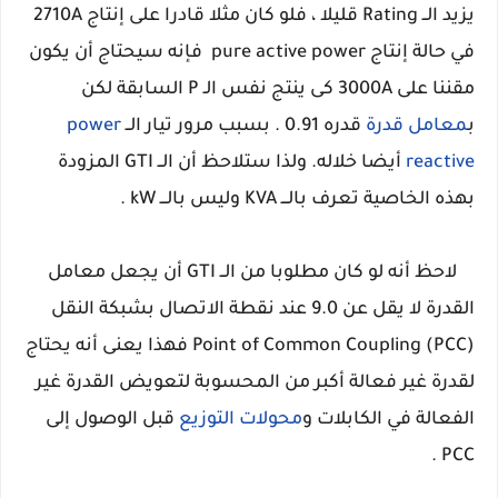
يزيد الــ Rating قليلا ، فلو كان مثلا قادرا على إنتاج 2710A
في حالة إنتاج
active
pure
power فإنه سيحتاج أن يكون
مقننا على 3000A كى ينتج نفس الـ P السابقة لكن
ب
معامل قدرة
قدره 0.91 . بسبب مرور تيار الــ
power
reactive
أيضا خلاله. ولذا ستلاحظ أن الــ GTI المزودة
بهذه الخاصية تعرف بالـــ KVA وليس بالـــ kW .
لاحظ أنه لو كان مطلوبا من الــ GTI أن يجعل معامل
القدرة لا يقل عن 9.0 عند نقطة الاتصال بشبكة النقل
(
Coupling (
Common
of
Point
PCC فهذا يعنى أنه يحتاج
لقدرة غير فعالة أكبر من المحسوبة لتعويض القدرة غير
الفعالة في الكابلات و
محولات التوزيع
قبل الوصول إلى
PCC .