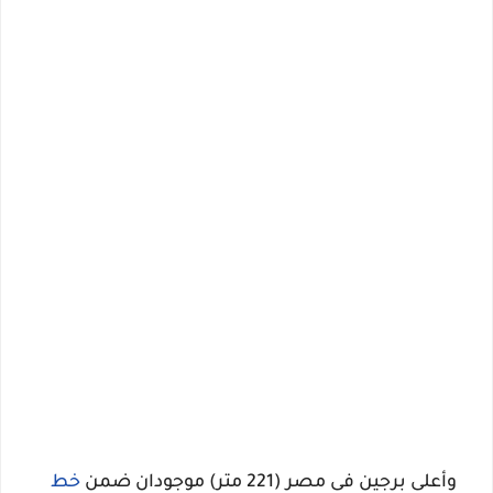
وأعلى برجين فى مصر (221 متر) موجودان ضمن
خط