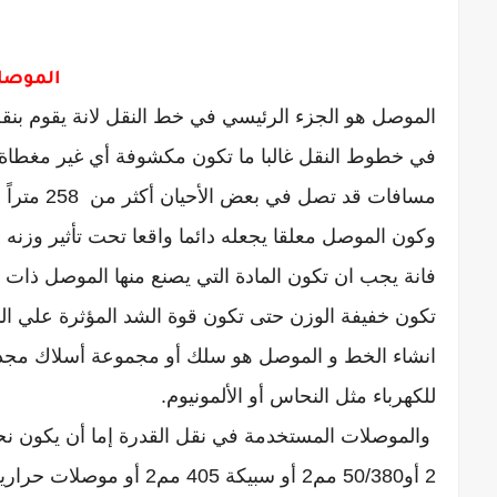
الموصلات teur
الموصل هو الجزء الرئيسي في خط النقل لانة يقوم بنق
في خطوط النقل غالبا ما تكون مكشوفة أي غير مغطاة بم
مسافات قد تصل في بعض الأحيان أكثر من 258 متراً وهذة المسافة تعرف بباع البرج أو بحر السلك "Span".
وكون الموصل معلقا يجعله دائما واقعا تحت تأثير وزنه
فانة يجب ان تكون المادة التي يصنع منها الموصل ذات متان
تكون خفيفة الوزن حتى تكون قوة الشد المؤثرة علي الم
انشاء الخط و الموصل هو سلك أو مجموعة أسلاك مجدول
للكهرباء مثل النحاس أو الألمونيوم.