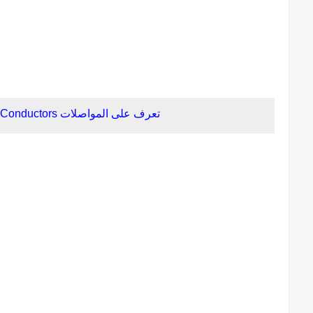
تعرف على المواصلات Conductors المستخدمة في خطوط النقل الهوائي وأنواعها