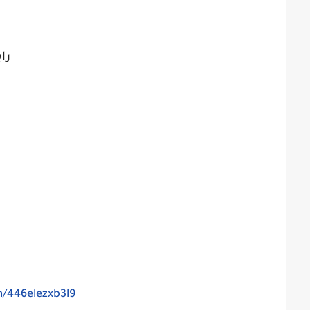
را
m/446elezxb3l9