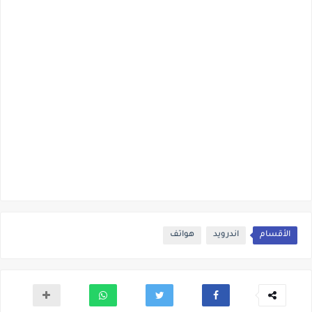
الأقسام
اندرويد
هواتف