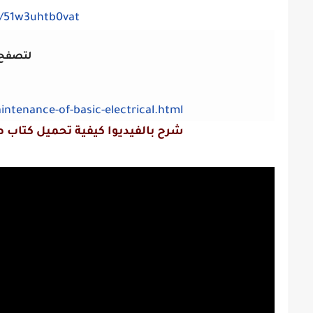
m/51w3uhtb0vat
لتصفح ا
tenance-of-basic-electrical.html
شرح بالفيديوا كيفية تحميل كتاب صي