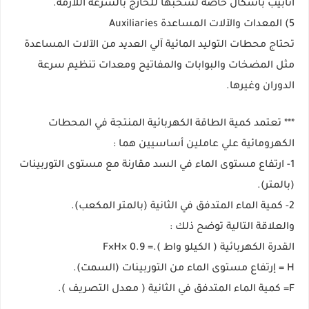
أنابيب بأشكال خاصة لسحبها للخارج بالسرعة اللازمة.
5) المعدات والآلات المساعدة Auxiliaries
تحتاج محطات التوليد المائية آلي العديد من الآلات المساعدة
مثل المضخات والبوابات والمفاتيح ومعدات تنظيم سرعة
الدوران وغيرها.
*** تعتمد كمية الطاقة الكهربائية المنتجة في المحطات
الكهرومائية علي عاملين أساسيين هما :
1- ارتفاع مستوى الماء في السد مقارنة مع مستوى التوربينات
(بالمتر).
2- كمية الماء المتدفق في الثانية (بالمتر المكعب).
والعلاقة التالية توضح ذلك :
القدرة الكهربائية ( الكيلو واط ).= 0.9 ×F×H
H = إرتفاع مستوى الماء من التوربينات (السمت).
F= كمية الماء المتدفق في الثانية ( معدل التصريف ).