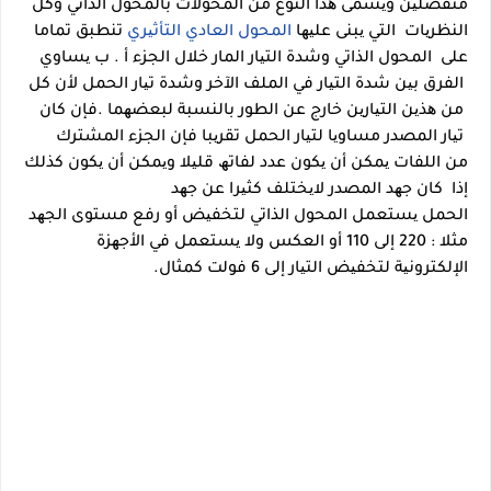
منفصلین
ویسمى ھذا النوع من المحولات
بالمحول الذاتي وكل
النظریات
التي یبنى علیھا
المحول العادي التأثیري
تنطبق تماما
على
المحول
الذاتي وشدة التیار المار خلال الجزء أ . ب یساوي
الفرق بین شدة التیار في الملف الآخر وشدة
تیار الحمل لأن كل
من ھذین التیارین خارج عن الطور بالنسبة لبعضھما .فإن كان
تیار المصدر
مساویا لتیار الحمل تقریبا فإن الجزء المشترك
من
اللفات یمكن أن یكون عدد لفاتھ قلیلا ویمكن أن
یكون كذلك
إذا
كان جھد المصدر لایختلف كثیرا عن جھد
الحمل
یستعمل
المحول
الذاتي لتخفیض أو رفع مستوى الجھد
مثلا : 220 إلى
110 أو العكس ولا یستعمل
في الأجھزة
الإلكترونیة لتخفیض
التیار إلى 6 فولت كمثال.