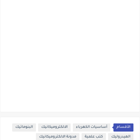
الأقسام
أساسيات الكهرباء
الالكتروميكانيك
البنوماتيك
الهيدروليك
كتب علمية
مدونة الالكتروميكانيك