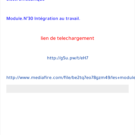
électromécanique
Module.N°30 Intégration au travail.
lien de telechargement
http://g5u.pw/t/eH7
http://www.mediafire.com/file/be2tq7eo78gzm49/les+module