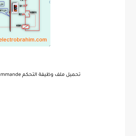
تحميل ملف وظيفة التحكم Fonction de commande السنة التانية هندسة كهربائية