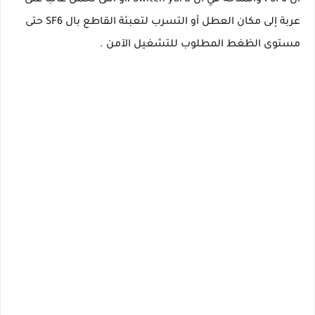
ال SF6 ، والمتاحة في ال Switch yard ،او التى تحمل غالبا على
عربة إلى مكان العطل أو التسرب لتعبئة القاطع بال SF6 حتى
مستوى الظغط المطلوب للتشغيل الآمن .