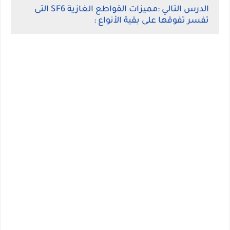
الدرس التالي :مميزات القواطع الغازية SF6 التى
تفسر تفوقها على بقية الأنواع :