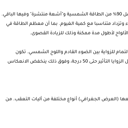
أشعة الشمس لها عنصرين، "أشعة مباشرة" التي تحمل 90% من الطاقة الشمسية و"أشعة منتشرة" وفيها الباقي.
وتزداد متناسبا مع كمية الغيوم. بما أن معظم الطاقة في
واح لأطول مدة ممكنة وذلك للزيادة القصوى.
مام للزواية بين الضوء القادم واللوح الشمسي. تكون
الانعكاسية (متوسط عبر الكل الاستقطابات) دائمة لكل الزوايا التأثير حتى 50 درجة، وفوق ذلك ينخفض الانعكاس
ا (العرض الجغرافي) أنواع مختلفة من أليات التعقب. من