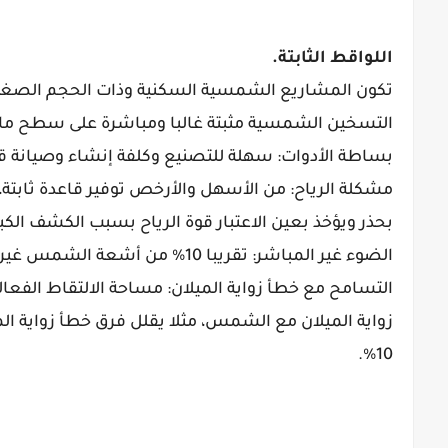
اللواقط الثابتة.
تكون المشاريع الشمسية السكنية وذات الحجم الصغير ت
التسخين الشمسية مثبتة غالبا ومباشرة على سطح مائل.
بساطة الأدوات: سهلة للتصنيع وكلفة إنشاء وصيانة قل
مشكلة الرياح: من الأسهل والأرخص توفير قاعدة ثابتة، ك
بحذر ويؤخذ بعين الاعتبار قوة الرياح بسبب الكشف الكبير
الضوء غير المباشر: تقريبا 10% من أشعة الشمس غير المباشرة هو ضوء منتشر ويمتص بأي زواية مع الشمس.
التسامح مع خطأ زواية الميلان: مساحة الالتقاط الفع
10%.