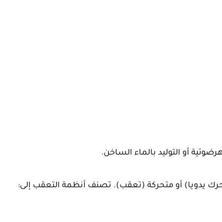
ضوئية أو التوليد بالماء الساخن.
رك يدويا) أو متحركة (تعقب). تصنف أنظمة التعقب إلى: