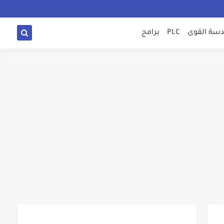
سة القوى
PLC
برامج