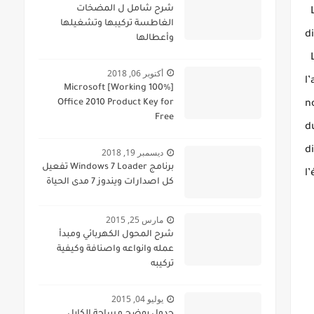
شرح شامل ل المضخات
الغاطسة تركيبها وتشغيلها
d
وأعطالها
أكتوبر 06, 2018
l
[100% Working] Microsoft
Office 2010 Product Key for
n
Free
d
d
ديسمبر 19, 2018
برنامج Windows 7 Loader تفعيل
l
كل اصدارات ويندوز 7 مدى الحياة
مارس 25, 2015
شرح المحول الكهربائي ومبدأ
عمله وانواعه واصنافة وكيفية
تركيبه
يوليو 04, 2015