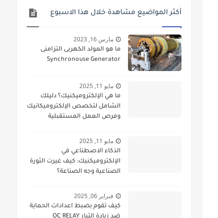
أكثر المواضيع مشاهدة خلال هذا الاسبوع
مارس 16, 2023
ما هو المولد الكهربى التزامنى
Synchronouse Generator
مايو 11, 2025
ما هي الإلكتروميكنيك؟ دليلك
الشامل لتخصص الإلكتروميكانيك
وفرص العمل المستقبلية
مايو 11, 2025
الذكاء الاصطناعي في
الإلكتروميكنيك: كيف غيرت الثورة
الصناعية وجه الصناعة؟
فبراير 06, 2025
كيف تقوم بضبط اعدادات الحماية
ضد زيادة التيار OC RELAY