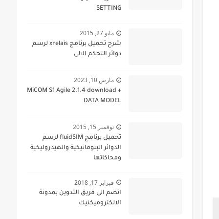
SETTING
مايو 27, 2015
شرح تحميل برنامج xrelais لرسم
دوائر التحكم الالى
مارس 10, 2023
MiCOM S1 Agile 2.1.4 download +
DATA MODEL
نوفمبر 15, 2015
تحميل برنامج fluidSIM لرسم
الدوائر البنوماتيكية والهيدروليكية
ومحاكاتها
فبراير 17, 2018
انضم الى فريق التدوين بمدونة
الالكتروميكنيك