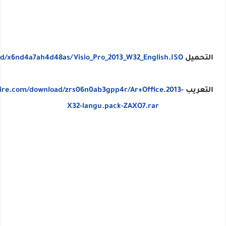
التحميل
d/x6nd4a7ah4d48as/Visio_Pro_2013_W32_English.ISO
التعريب
ire.com/download/zrs06n0ab3gpp4r/Ar+Office.2013-
X32-langu.pack-ZAXO7.rar