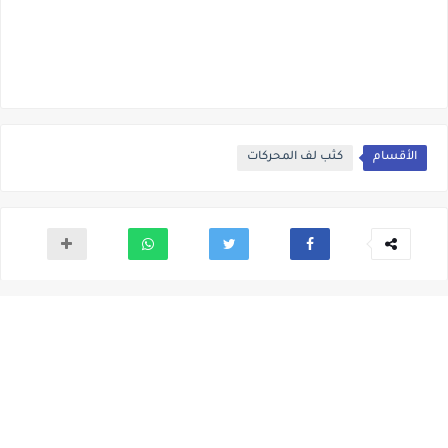
الأقسام
كثب لف المحركات