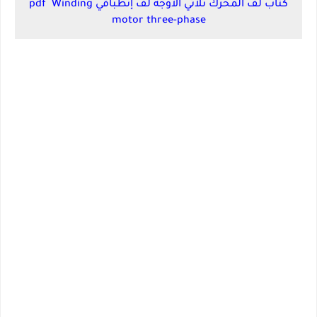
كتاب لف المحرك ثلاثي الاوجه لف إنطباقي pdf Winding
motor three-phase