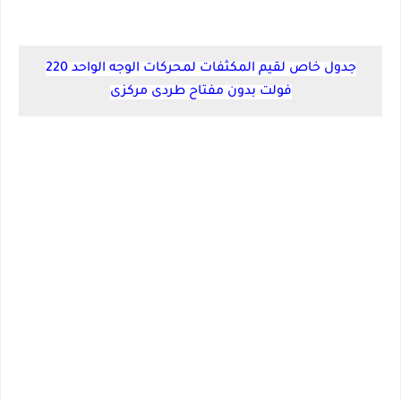
جدول خاص لقيم المكثفات لمحركات الوجه الواحد 220
فولت بدون مفتاح طردى مركزى