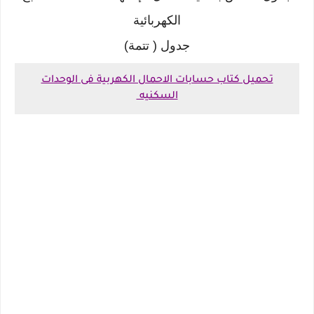
الكھربائیة
جدول ( تتمة)
تحميل كتاب حسابات الاحمال الكهربية فى الوحدات
السكنيه