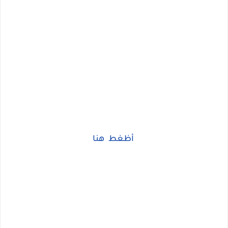
أظغط هنا