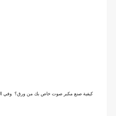
كيفية صنع مكبر صوت خاص بك من ورق؟ وفي المنزل ? your Own Speakers from Paper