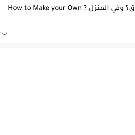
كيفية صنع مكبر صوت خاص بك من ورق؟ وفي المنزل ? How to Make your Own
(0)