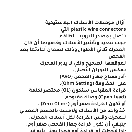
·أزال موصلات الأسلاك البلاستيكية
plastic wire connectors التي
تتصل بمصدر التزويد بالطاقة.
·يجب تحديد وتأشير الأسلاك وخصوصا أن كان
المحرك ثلاثي الأطوار, وذلك لضمان أعادتها بعد
الفحص
لموقعها الصحيح ولكي لا يدور المحرك
بعكس الدوران الأصلي.
·أدر مفتاح جهاز الفحص (AVO)
على المقاومة (Ohm Setting).
قراءة المقياس ستكون (OL) مختصر لكلمة
(Open Lead) وصلة مفتوحة,
أو تكون القراءة صفر أوم (Zero Ohms) .
·خذ واحد من الأسلاك ولامسه بالجسم المعدني
للمحرك وقس القراءة لكل أسلاك المحرك,
·ينبغي أن تكون قراءة جهاز الفحص صفر أوم.
·إذا لاحظت أي قراءة أوم فهذا يعني بأنه قد