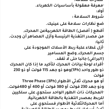
·نظارات سلامة.
·معرفة معقولة بأساسيات الكهرباء.
أولا:
شروط السلامة :
ضع نظارات سلامة على عينيك.
أقطع ( أفصل) الطاقة الكهربيةعن المحرك,
من مصدر التغذية الرئيسة وأزل المصاهر أن وجدت.
ثانيا:
·أزل غطاء علبة ربط الأسلاك الموجودة على
جسم المحرك, وضع المسامير
(البراغي) جانبا حتى لا تفقد.
·أقراء لوحة بيانات المحرك لتأكيد ما إذا كان المحرك
ذو طور واحد (1Ph)وهو ذو جهد 115 فولت أو ذو 230
فولت
أو هو محرك ثلاثي الأطوار Three Phase (3Ph)
وذو جهد 230 فولت أو 380 فولت أو 400 أو 480فولت.
·المحركات ذات الطور الواحد ستحوي على سلكيين
للربط بمصدر التغذية بالطاقة الكهربائية,
أما المحركاتثلاثية الأطوار فستحوي على