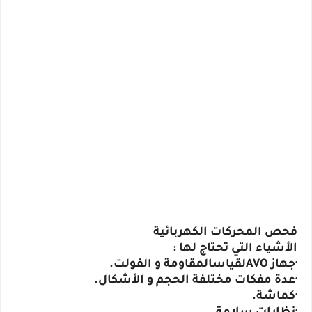
فحص المحركات الكهربائية
الأشياء التي تحتاج لها :
·جهاز AVOلقياسالمقاومة و الفولت.
·عدة مفكات مختلفة الحجم و الأشكال.
·كماشة.