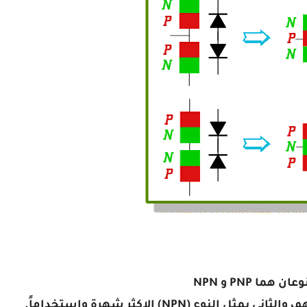
 هما PNP و NPN