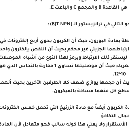
المجمع C والباعث E.
ي في ترانزيستور الـ (BJT NPN) :
كربون مختلطة بمادة البورون، حيث أن الكربون يحوي أربع إلكترونات في
 ارتباطهما الجزيئي غير محكم بحيث أن النقص بإلكترون واحد
ليستقر ذلك الارتباط ويرمز لهذا النوع من أشباه الموصلات
ب (P)، وهذا ممايجعل هذه المادة موصلة رديئة للكهرباء حيث أن موصليتها تساوي 1 مقارنة بالنحاس الذي ه
10^12.
 حيث أن حجمها يوازي ضعف كلا الطرفين الآخرين بحيث أنهما
سطح كل منهما مسافة بالميكرون.
Colle ): وهو عبارة عن مادة الكربون أيضاً مع مادة الزرنيخ التي تحمل خمس الكترونا
جال التكافؤ
 الأستقرار ولا يعني هذا كونه سالب فهو متعادل لأن المادة