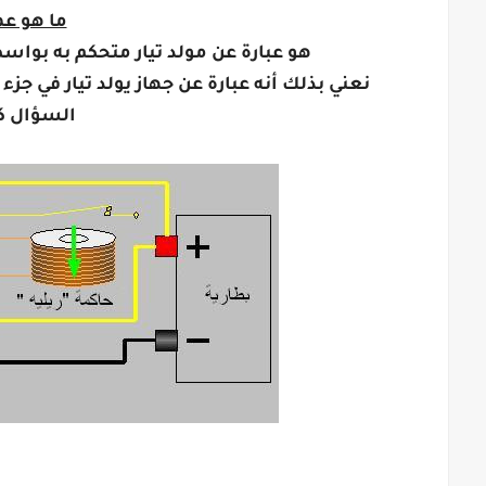
ما هو عم
هو عبارة عن مولد تيار متحكم به بواسطة جهد (olled Current Source
نعني بذلك أنه عبارة عن جهاز يولد تيار في جز
السؤال ك