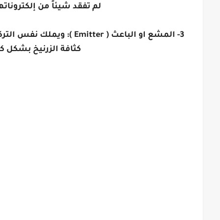
لم تفقد شيئاً من إلكتروناتها
3- المشع او الباعث ( tter
كثافة الزرنيخ بشكل ك