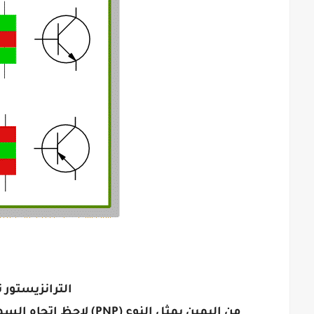
الترانزيستور نوعان
من اليمين يمثل النوع (PNP) لاحظ اتجاه السهم، والثاني يمثل النوع (NPN) الاكثر شهرة واستخداماً.